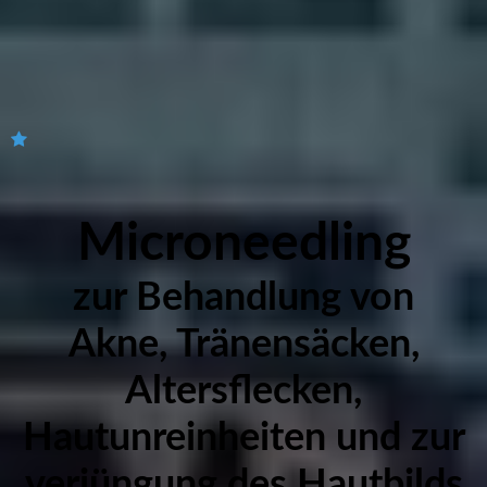
Microneedling
zur Behandlung von
Akne, Tränensäcken,
Altersflecken,
Hautunreinheiten und zur
verjüngung des Hautbilds