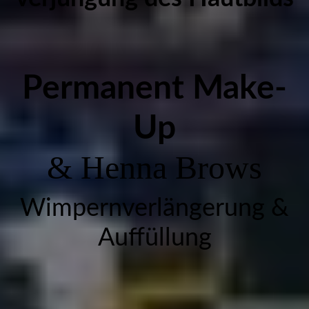
Permanent Make-
Up
& Henna Brows
Wimpernverlängerung &
Auffüllung