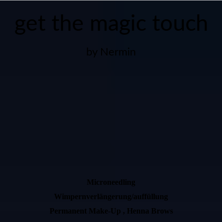
get the magic touch
by Nermin
Microneedling
Wimpernverlängerung/auffüllung
Permanent Make-Up , Henna Brows